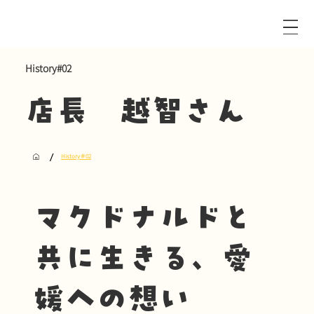
History#02
店長 越智さん
/
History＃02
マクドナルドと
共に生きる、愛
媛への想い